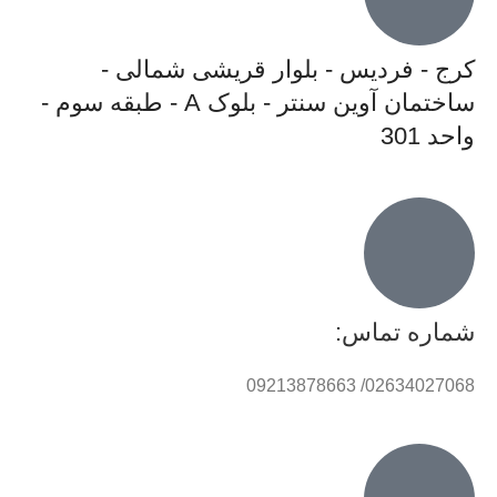
کرج - فردیس - بلوار قریشی شمالی -
ساختمان آوین سنتر - بلوک A - طبقه سوم -
واحد 301
شماره تماس:
02634027068/ 09213878663