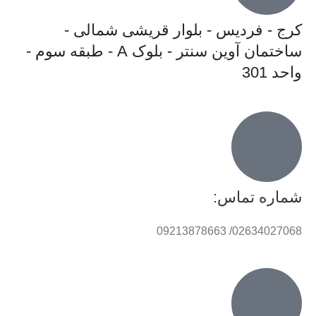
کرج - فردیس - بلوار قریشی شمالی -
ساختمان آوین سنتر - بلوک A - طبقه سوم -
واحد 301
شماره تماس:
02634027068/ 09213878663