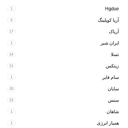
Hgdue
1
آریا کوپلینگ
2
آریاک
17
ایران شیر
1
تسلا
14
زیتکس
11
سام فایر
1
سایان
20
سنس
22
شاهان
1
همیار انرژی
1