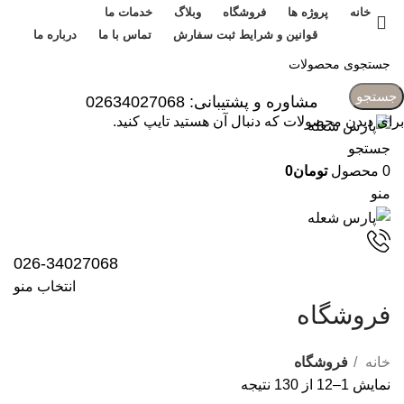
خانه
پروژه ها
فروشگاه
وبلاگ
خدمات ما
قوانین و شرایط ثبت سفارش
تماس با ما
درباره ما
ورود / ثبت نام
جستجو
مشاوره و پشتیبانی: 02634027068
برای دیدن محصولات که دنبال آن هستید تایپ کنید.
جستجو
0
محصول
تومان
0
منو
026-34027068
انتخاب منو
فروشگاه
خانه
فروشگاه
نمایش 1–12 از 130 نتیجه