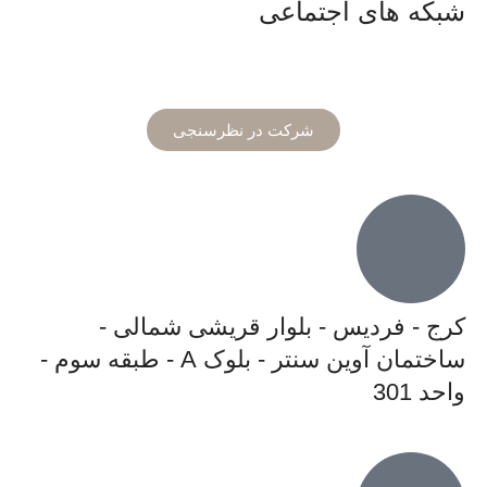
شبکه های اجتماعی
شرکت در نظرسنجی
کرج - فردیس - بلوار قریشی شمالی -
ساختمان آوین سنتر - بلوک A - طبقه سوم -
واحد 301