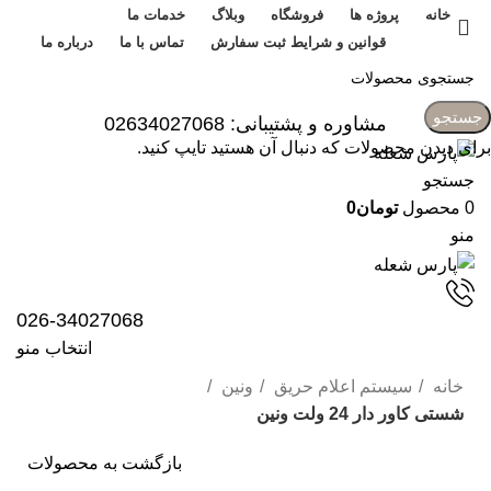
خانه
پروژه ها
فروشگاه
وبلاگ
خدمات ما
قوانین و شرایط ثبت سفارش
تماس با ما
درباره ما
ورود / ثبت نام
جستجو
مشاوره و پشتیبانی: 02634027068
برای دیدن محصولات که دنبال آن هستید تایپ کنید.
جستجو
0
محصول
تومان
0
منو
026-34027068
انتخاب منو
خانه
سیستم اعلام حریق
ونین
شستی کاور دار 24 ولت ونین
بازگشت به محصولات