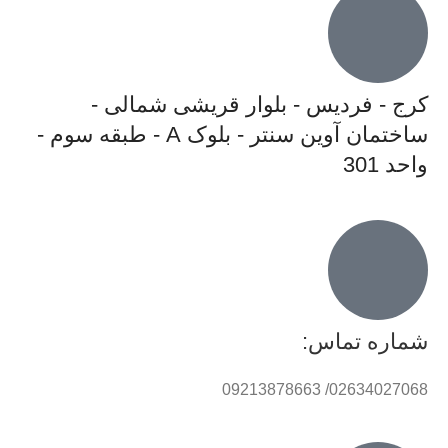
کرج - فردیس - بلوار قریشی شمالی -
ساختمان آوین سنتر - بلوک A - طبقه سوم -
واحد 301
شماره تماس:
02634027068/ 09213878663