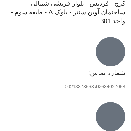
کرج - فردیس - بلوار قریشی شمالی -
ساختمان آوین سنتر - بلوک A - طبقه سوم -
واحد 301
شماره تماس:
02634027068/ 09213878663