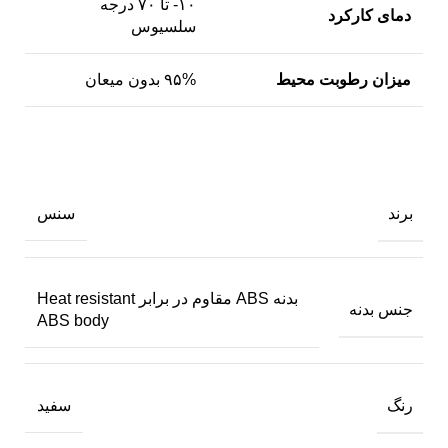
۱۰- تا ۷۰ درجه
دمای کارکرد
سلسیوس
میزان رطوبت محیط
۹۵% بدون میعان
برند
سنس
بدنه ABS مقاوم در برابر Heat resistant
جنس بدنه
ABS body
رنگ
سفید